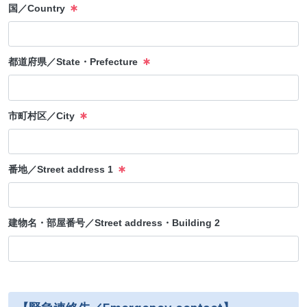
国／Country
都道府県／State・Prefecture
市町村区／City
番地／Street address 1
建物名・部屋番号／Street address・Building 2