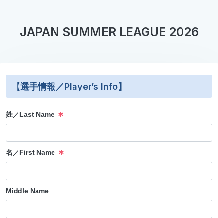
JAPAN SUMMER LEAGUE 2026
【選手情報／Player’s Info】
姓／Last Name
名／First Name
Middle Name